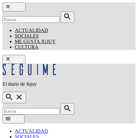
Cerrar
Buscar:
Buscar
ACTUALIDAD
SOCIALES
ME GUSTA JUJUY
CULTURA
Cerrar
Saltar
al
contenido
El diario de Jujuy
Seguime Jujuy
Open
Search
Buscar:
Buscar
Menú
ACTUALIDAD
SOCIALES