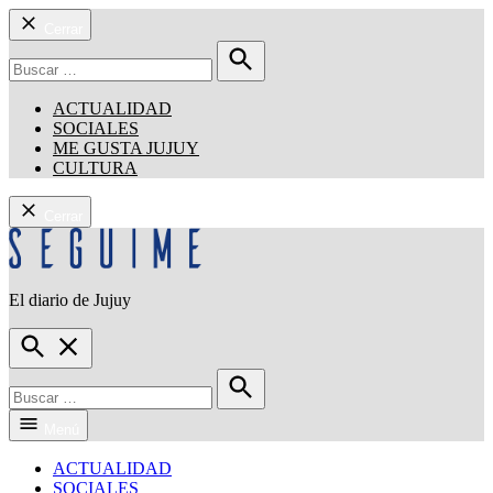
Cerrar
Buscar:
Buscar
ACTUALIDAD
SOCIALES
ME GUSTA JUJUY
CULTURA
Cerrar
Saltar
al
contenido
El diario de Jujuy
Seguime Jujuy
Open
Search
Buscar:
Buscar
Menú
ACTUALIDAD
SOCIALES