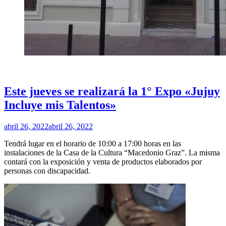
PUBLICADO
CULTURA
EN
Este jueves se realizará la 1° Expo «Jujuy
Incluye mis Talentos»
por
abril 26, 2022
abril 26, 2022
Redacción
Tendrá lugar en el horario de 10:00 a 17:00 horas en las
instalaciones de la Casa de la Cultura “Macedonio Graz”. La misma
contará con la exposición y venta de productos elaborados por
personas con discapacidad.