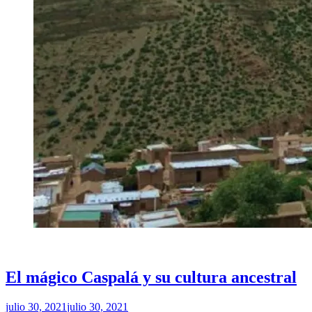
PUBLICADO
ME GUSTA JUJUY
EN
El mágico Caspalá y su cultura ancestral
por
julio 30, 2021
julio 30, 2021