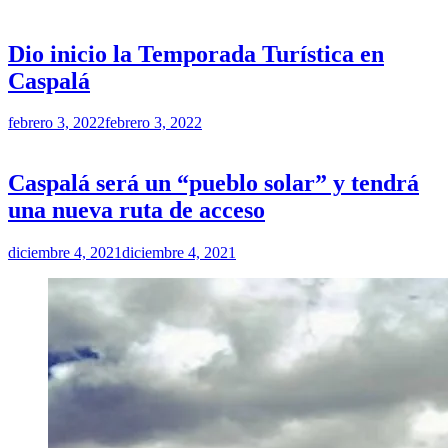
PUBLICADO
ME GUSTA JUJUY
EN
Dio inicio la Temporada Turística en
Caspalá
por
febrero 3, 2022
febrero 3, 2022
PUBLICADO
Redacción
ACTUALIDAD
EN
Caspalá será un “pueblo solar” y tendrá
una nueva ruta de acceso
por
diciembre 4, 2021
diciembre 4, 2021
Redacción