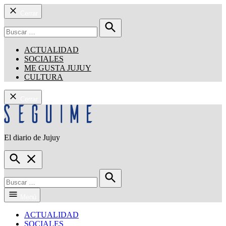
Cerrar
Buscar:
Buscar
ACTUALIDAD
SOCIALES
ME GUSTA JUJUY
CULTURA
Cerrar
Saltar
al
contenido
El diario de Jujuy
Seguime Jujuy
Open
Search
Buscar:
Buscar
Menú
ACTUALIDAD
SOCIALES